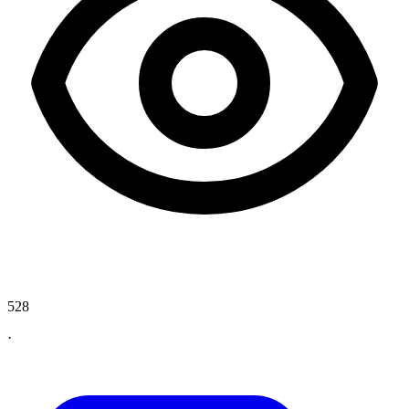
528
·