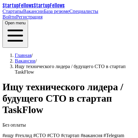
StartupFellows
StartupFellows
Стартапы
Вакансии
База резюме
Специалисты
Войти
Регистрация
Open menu
Главная
/
Вакансии
/
Ищу технического лидера / будущего CTO в стартап
TaskFlow
Ищу технического лидера /
будущего CTO в стартап
TaskFlow
Без оплаты
#ищу #техлид #СТО #CTO #стартап #вакансия #Telegram