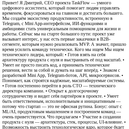
Привет! Я Дмитрий, CEO проекта TaskFlow — умного
цифрового ассистента, который помогает людям управлять
временем, фокусироваться на главном и достигать большего.
Мы создаём экосистему продуктивности, встроенную в
Telegram, с Mini App-интерфейсом, ИИ-функциями и
амбициями стать универсальным помощником для жизни и
работы.
Сейчас мы на старте большого пути: проект уже
вызывает интерес, у нас есть первые заказчики в B2B-
сегменте, которым нужно реализовать MVP. А значит, пришло
время усилить команду технически.
Кого мы ищем
Мы ищем
технического лидера, который:
• Готов взять на себя
архитектуру продукта с нуля и выстраивать её под масштаб.
•
Умеет не просто писать код, а принимать технические
решения, вести за собой и думать на шаг вперёд.
• Знаком с
разработкой Mini App, Telegram-ботов, API, микросервисов.
•
Понимает, как строятся надёжные, масштабируемые системы.
• Готов постепенно перейти в роль СТО — технического
директора компании.
• Открыт к долгосрочному
сотрудничеству и видит себя партнёром в проекте.
• Умеет
быть ответственным, исполнительным и инициативным —
потому что стартап — это не офисная рутина.
Бонус: опыт с
ML/AI, продуктовым мышлением и построением команд —
очень приветствуется.
Что предлагаем
• Участие в создании
продукта с нуля — архитектура, стек, процессы, UI-влияние.
•
Возможность выстроить технологическое ядро, которое будет