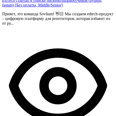
EdTech стартап в поиске backend-разработчиков (python,
fastapi) [Без оплаты, Middle/Senior]
Привет, это команда Sovlium! 👋🏻 Мы создаем edtech-продукт
– цифровую платформу для репетиторов, которая избавит их
от ру...