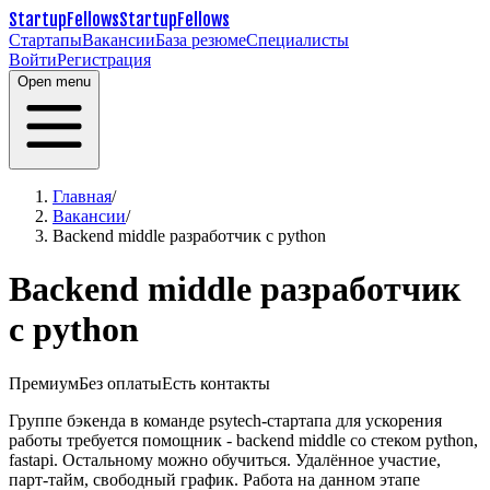
StartupFellows
StartupFellows
Стартапы
Вакансии
База резюме
Специалисты
Войти
Регистрация
Open menu
Главная
/
Вакансии
/
Backend middle разработчик с python
Backend middle разработчик
с python
Премиум
Без оплаты
Есть контакты
Группе бэкенда в команде psytech-стартапа для ускорения
работы требуется помощник - backend middle со стеком python,
fastapi. Остальному можно обучиться.
Удалённое участие,
парт-тайм, свободный график. Работа на данном этапе