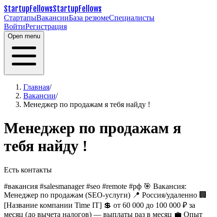
StartupFellows
StartupFellows
Стартапы
Вакансии
База резюме
Специалисты
Войти
Регистрация
Open menu
Главная
/
Вакансии
/
Менеджер по продажам я тебя найду !
Менеджер по продажам я
тебя найду !
Есть контакты
#вакансия #salesmanager #seo #remote #рф
🎯 Вакансия:
Менеджер по продажам (SEO-услуги)
📍 Россия/удаленно
🏢
[Название компании Time IT]
💲 от 60 000 до 100 000 ₽ за
месяц (до вычета налогов) — выплаты раз в месяц
💼 Опыт