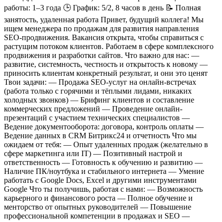
работы: 1–3 года
🕒 График: 5/2, 8 часов в день
📝 Полная
занятость, удаленная работа
Привет, будущий коллега!
Мы
ищем менеджера по продажам для развития направления
SEO-продвижения. Вакансия открыта, чтобы справиться с
растущим потоком клиентов. Работаем в сфере комплексного
продвижения и разработки сайтов.
Что важно для нас:
—
развитие, системность, честность и открытость к новому
—
приносить клиентам конкретный результат, и они это ценят
Твои задачи:
— Продажа SEO-услуг на онлайн-встречах
(работа только с горячими и тёплыми лидами, никаких
холодных звонков)
— Брифинг клиентов и составление
коммерческих предложений
— Проведение онлайн-
презентаций с участием технических специалистов
—
Ведение документооборота: договора, контроль оплаты
—
Ведение данных в CRM Битрикс24 и отчетность
Что мы
ожидаем от тебя:
— Опыт удаленных продаж (желательно в
сфере маркетинга или IT)
— Позитивный настрой и
ответственность
— Готовность к обучению и развитию
—
Наличие ПК/ноутбука и стабильного интернета
— Умение
работать с Google Docs, Excel и другими инструментами
Google
Что ты получишь, работая с нами:
— Возможность
карьерного и финансового роста
— Полное обучение и
менторство от опытных руководителей
— Повышение
профессиональной компетенции в продажах и SEO
—