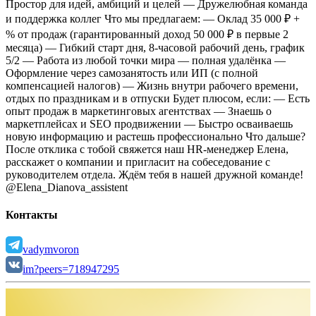
Простор для идей, амбиций и целей
— Дружелюбная команда
и поддержка коллег
Что мы предлагаем:
— Оклад 35 000 ₽ +
% от продаж (гарантированный доход 50 000 ₽ в первые 2
месяца)
— Гибкий старт дня, 8-часовой рабочий день, график
5/2
— Работа из любой точки мира — полная удалёнка
—
Оформление через самозанятость или ИП (с полной
компенсацией налогов)
— Жизнь внутри рабочего времени,
отдых по праздникам и в отпуски
Будет плюсом, если:
— Есть
опыт продаж в маркетинговых агентствах
— Знаешь о
маркетплейсах и SEO продвижении
— Быстро осваиваешь
новую информацию и растешь профессионально
Что дальше?
После отклика с тобой свяжется наш HR-менеджер Елена,
расскажет о компании и пригласит на собеседование с
руководителем отдела.
Ждём тебя в нашей дружной команде!
@Elena_Dianova_assistent
Контакты
vadymvoron
im?peers=718947295