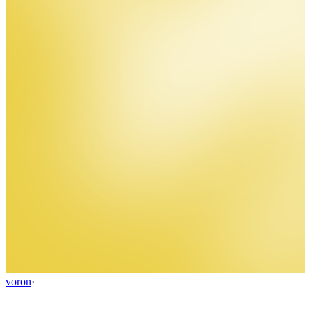
voron
·