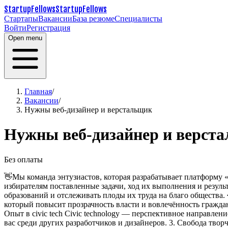
StartupFellows
StartupFellows
Стартапы
Вакансии
База резюме
Специалисты
Войти
Регистрация
Open menu
Главная
/
Вакансии
/
Нужны веб-дизайнер и верстальщик
Нужны веб-дизайнер и верст
Без оплаты
👋Мы команда энтузиастов, которая разрабатывает платформу «
избирателям поставленные задачи, ход их
выполнения и результ
образований
и отслеживать плоды их труда на благо общества.
который повысит прозрачность власти и вовлечённость граждан
Опыт в civic tech
Civic technology — перспективное направлени
вас среди других разработчиков и дизайнеров.
3. Свобода твор