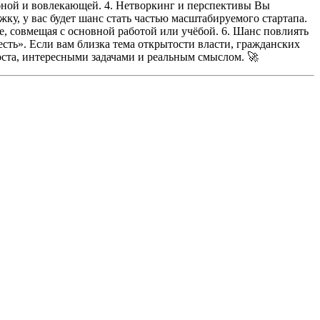
бной и вовлекающей.
4. Нетворкинг и перспективы
Вы
ку, у вас будет шанс стать частью масштабируемого стартапа.
е, совмещая с основной работой или учёбой.
6. Шанс повлиять
есть».
Если вам близка тема открытости власти, гражданских
роста, интересными задачами и реальным смыслом. 🚀