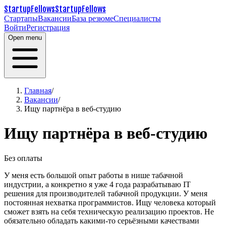
StartupFellows
StartupFellows
Стартапы
Вакансии
База резюме
Специалисты
Войти
Регистрация
Open menu
Главная
/
Вакансии
/
Ищу партнёра в веб-студию
Ищу партнёра в веб-студию
Без оплаты
У меня есть большой опыт работы в нише табачной
индустрии, а конкретно я уже 4 года разрабатываю IT
решения для производителей табачной продукции.
У меня
постоянная нехватка программистов. Ищу человека который
сможет взять на себя техническую реализацию проектов. Не
обязательно обладать какими-то серьёзными качествами