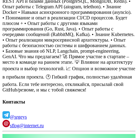
REST API и базами данных (PostgreSQL, MongoDB, Redis).
•
Опыт работы с Telegram API (aiogram, telethon).
• Знание
Docker
• Навыки асинхронного программирования (asyncio).
• Понимание и опыт в реализации CI/CD процессов.
Будет
плюсом +
• Опыт работы с другими языками
программирования (Go, Rust, Java).
• Опыт работы с
очередями сообщений (RabbitMQ, Kafka).
• Знание Kubernetes.
• Опыт реализации микросервисной архитектуры.
• Опыт
работы с безопасностью системы и шифрованием данных.
• Базовые знания об NLP, Langchain, prompt-engineering,
GenAI.
Что мы предлагаем?
🚀 Прямое участие в стартапе –
место в команде на раннем этапе.
💡 Влияние на архитектуру
проекта и выбор технологий.
📈 Опцион и возможное участие
в прибыли проекта.
🕐 Гибкий график, полностью удалённая
работа.
Если тебе интересно, откликайся, присылай свой
GitHub/резюме, и мы с тобой свяжемся!
Контакты
@srgeys
sflog@internet.ru