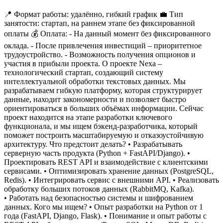
📍 Формат работы: удалённо, гибкий график
💼 Тип
занятости: стартап, на раннем этапе без фиксированной
оплаты
💰 Оплата:
- На данный момент без фиксированного
оклада.
- После привлечения инвестиций – приоритетное
трудоустройство.
- Возможность получения опционов и
участия в прибыли проекта.
О проекте
Nexa –
технологический стартап, создающий систему
интеллектуальной обработки текстовых данных. Мы
разрабатываем гибкую платформу, которая структурирует
данные, находит закономерности и позволяет быстро
ориентироваться в больших объёмах информации.
Сейчас
проект находится на этапе разработки ключевого
функционала, и мы ищем бэкенд-разработчика, который
поможет построить масштабируемую и отказоустойчивую
архитектуру.
Что предстоит делать?
• Разрабатывать
серверную часть продукта (Python + FastAPI/Django).
•
Проектировать REST API и взаимодействие с клиентскими
сервисами.
• Оптимизировать хранение данных (PostgreSQL,
Redis).
• Интегрировать сервис с внешними API.
• Реализовать
обработку больших потоков данных (RabbitMQ, Kafka).
• Работать над безопасностью системы и шифрованием
данных.
Кого мы ищем?
• Опыт разработки на Python от 1
года (FastAPI, Django, Flask).
• Понимание и опыт работы с