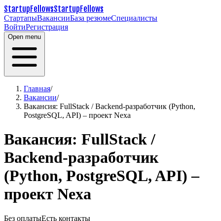
StartupFellows
StartupFellows
Стартапы
Вакансии
База резюме
Специалисты
Войти
Регистрация
Open menu
Главная
/
Вакансии
/
Вакансия: FullStack / Backend-разработчик (Python,
PostgreSQL, API) – проект Nexa
Вакансия: FullStack /
Backend-разработчик
(Python, PostgreSQL, API) –
проект Nexa
Без оплаты
Есть контакты