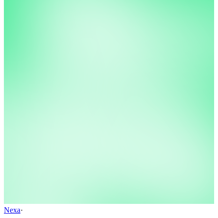
Nexa
·