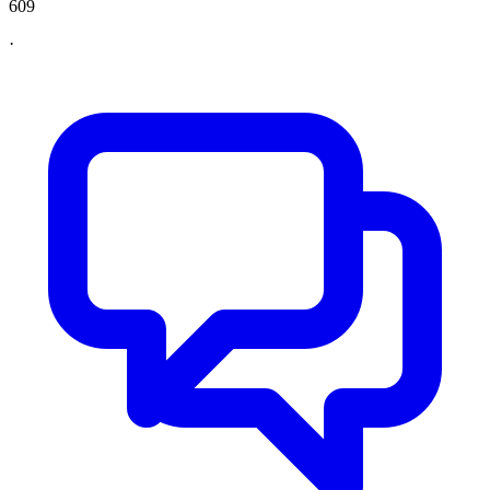
609
·