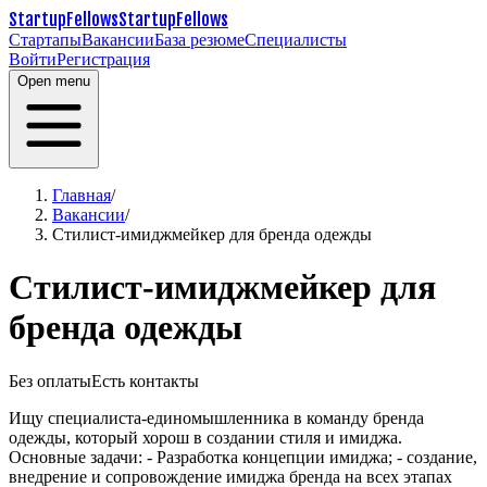
StartupFellows
StartupFellows
Стартапы
Вакансии
База резюме
Специалисты
Войти
Регистрация
Open menu
Главная
/
Вакансии
/
Стилист-имиджмейкер для бренда одежды
Стилист-имиджмейкер для
бренда одежды
Без оплаты
Есть контакты
Ищу специалиста-единомышленника в команду бренда
одежды, который хорош в создании стиля и имиджа.
Основные задачи:
- Разработка концепции имиджа;
- создание,
внедрение и сопровождение имиджа бренда на всех этапах