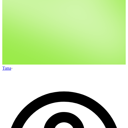
Tana
·