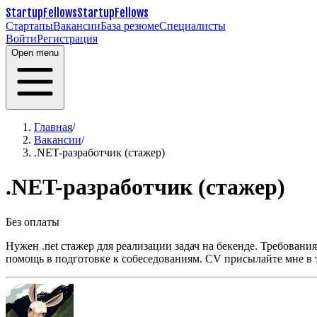
StartupFellows
StartupFellows
Стартапы
Вакансии
База резюме
Специалисты
Войти
Регистрация
Open menu
Главная
/
Вакансии
/
.NET-разработчик (стажер)
.NET-разработчик (стажер)
Без оплаты
Нужен .net стажер для реализации задач на бекенде. Требования: c#,
помощь в подготовке к собеседованиям.
CV присылайте мне в т