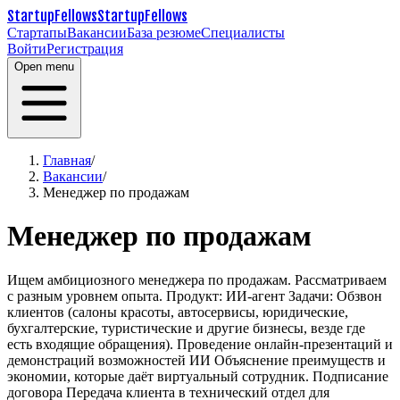
StartupFellows
StartupFellows
Стартапы
Вакансии
База резюме
Специалисты
Войти
Регистрация
Open menu
Главная
/
Вакансии
/
Менеджер по продажам
Менеджер по продажам
Ищем амбициозного менеджера по продажам. Рассматриваем
с разным уровнем опыта. Продукт: ИИ-агент
Задачи:
Обзвон
клиентов (салоны красоты, автосервисы, юридические,
бухгалтерские, туристические и другие бизнесы, везде где
есть входящие обращения).
Проведение онлайн-презентаций и
демонстраций возможностей ИИ
Объяснение преимуществ и
экономии, которые даёт виртуальный сотрудник.
Подписание
договора
Передача клиента в технический отдел для