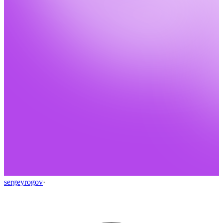
sergeyrogov
·