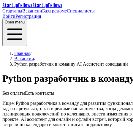
StartupFellows
StartupFellows
Стартапы
Вакансии
База резюме
Специалисты
Войти
Регистрация
Open menu
Главная
/
Вакансии
/
Python разработчик в команду AI Ассистент совещаний
Python разработчик в команд
Без оплаты
Есть контакты
Ищем Python разработчика в команду для развития функциона
задача - результат, так и в режиме наставничества, когда деко
планировщик подключений по календарю, внести изменения в б
проекте: AI ассистент для онлайн и офлайн встреч, который хо
встречи по календарю и может записать поддиктовку