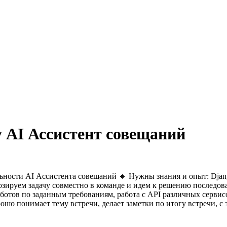
у AI Ассистент совещаний
льности AI Ассистента совещаний
🔸 Нужны знания и опыт: Djang
мпозируем задачу совместно в команде и идем к решению последов
отов по заданным требованиям, работа с API различных сервисо
рошо понимает тему встречи, делает заметки по итогу встречи, 