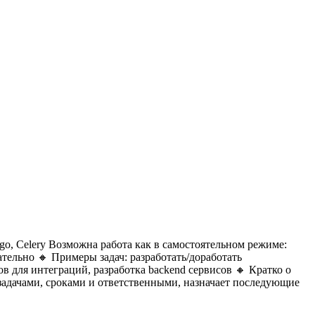
o, Сelery
Возможна работа как в самостоятельном режиме:
ательно
🔸 Примеры задач: разработать/доработать
в для интеграций, разработка backend сервисов
🔸 Кратко о
с задачами, сроками и ответственными, назначает последующие