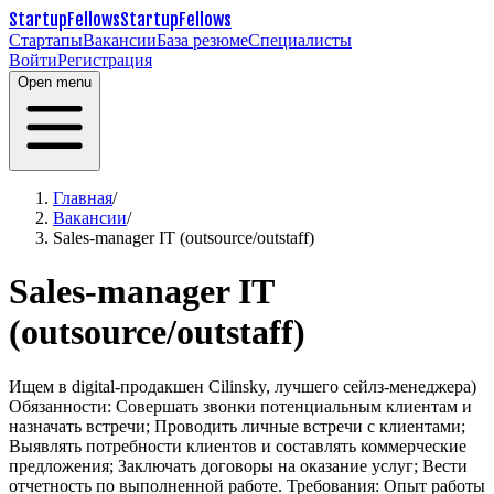
StartupFellows
StartupFellows
Стартапы
Вакансии
База резюме
Специалисты
Войти
Регистрация
Open menu
Главная
/
Вакансии
/
Sales-manager IT (outsource/outstaff)
Sales-manager IT
(outsource/outstaff)
Ищем в digital-продакшен Cilinsky, лучшего сейлз-менеджера)
Обязанности:
Совершать звонки потенциальным клиентам и
назначать встречи;
Проводить личные встречи с клиентами;
Выявлять потребности клиентов и составлять коммерческие
предложения;
Заключать договоры на оказание услуг;
Вести
отчетность по выполненной работе.
Требования:
Опыт работы