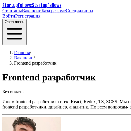
StartupFellows
StartupFellows
Стартапы
Вакансии
База резюме
Специалисты
Войти
Регистрация
Open menu
Главная
/
Вакансии
/
Frontend разработчик
Frontend разработчик
Без оплаты
Ищем frontend разработчика стек: React, Redux, TS, SCSS.
Мы пр
frontend разработчики, дизайнер, аналитик.
По всем вопросам- t