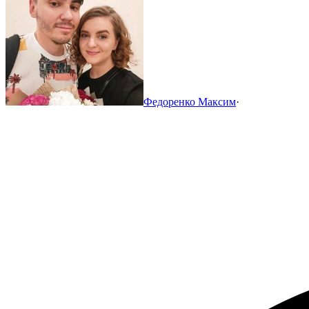
Федоренко Максим
·