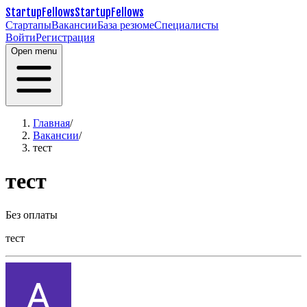
StartupFellows
StartupFellows
Стартапы
Вакансии
База резюме
Специалисты
Войти
Регистрация
Open menu
Главная
/
Вакансии
/
тест
тест
Без оплаты
тест