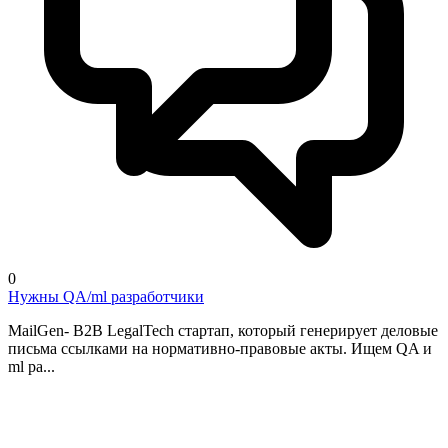
0
Нужны QA/ml разработчики
MailGen- B2B LegalTech стартап, который генерирует деловые
письма ссылками на нормативно-правовые акты. Ищем QA и
ml ра...