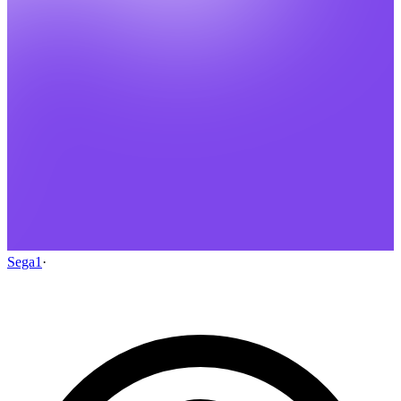
Sega1
·