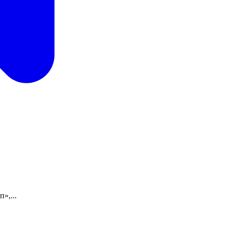
»,...