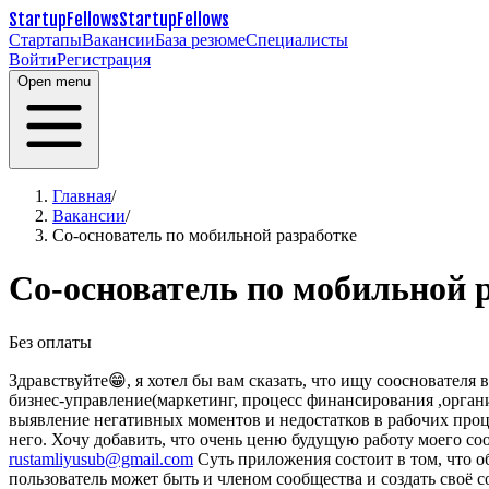
StartupFellows
StartupFellows
Стартапы
Вакансии
База резюме
Специалисты
Войти
Регистрация
Open menu
Главная
/
Вакансии
/
Со-основатель по мобильной разработке
Со-основатель по мобильной 
Без оплаты
Здравствуйте😁, я хотел бы вам сказать, что ищу соосновател
бизнес-управление(маркетинг, процесс финансирования ,орган
выявление негативных моментов и недостатков в рабочих проц
него.
Хочу добавить, что очень ценю будущую работу моего соо
rustamliyusub@gmail.com
Суть приложения состоит в том, что 
пользователь может быть и членом сообщества и создать своё с