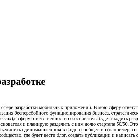
разработке
я в сфере разработки мобильных приложений. В мою сферу ответс
изация бесперебойного функционирования бизнеса, стратегическ
ессах),в сферу ответственности со-основателя будет входить ра
снователя и планирую разделить с ним долю стартапа 50/50. Это 
объединить единомышленников в одно сообщество (например, со
ообщество, где будет вести блог, создать публикации и написать