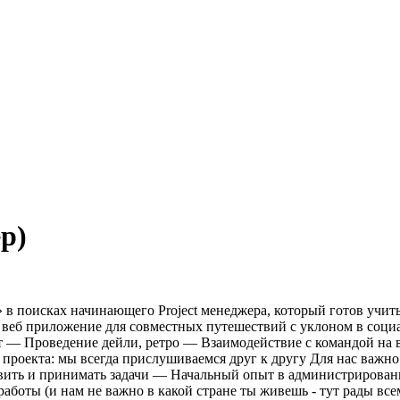
р)
 в поисках начинающего Project менеджера, который готов учит
и веб приложение для совместных путешествий с уклоном в соци
т
— Проведение дейли, ретро
— Взаимодействие с командой на в
проекта: мы всегда прислушиваемся друг к другу
Для нас важно
вить и принимать задачи
— Начальный опыт в администрировани
боты (и нам не важно в какой стране ты живешь - тут рады все