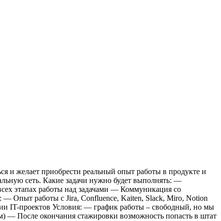
ься и желает приобрести реальный опыт работы в продукте и
альную сеть.
Какие задачи нужно будет выполнять:
—
сех этапах работы над задачами
— Коммуникация со
:
— Опыт работы с Jira, Confluence, Kaiten, Slack, Miro, Notion
и IT-проектов
Условия:
— график работы – свободный, но мы
м)
— После окончания стажировки возможность попасть в штат