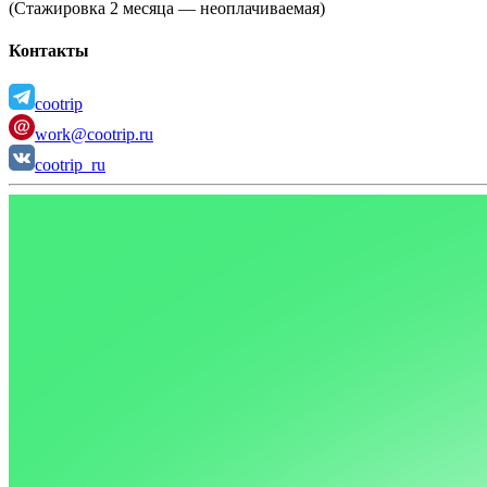
(Стажировка 2 месяца — неоплачиваемая)
Контакты
cootrip
work@cootrip.ru
cootrip_ru