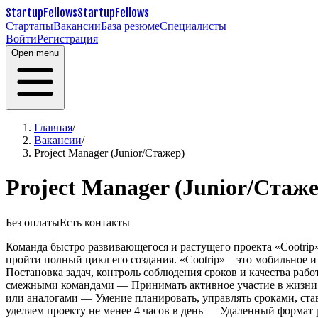
StartupFellows
StartupFellows
Стартапы
Вакансии
База резюме
Специалисты
Войти
Регистрация
Open menu
Главная
/
Вакансии
/
Project Manager (Junior/Стажер)
Project Manager (Junior/Стаже
Без оплаты
Есть контакты
Команда быстро развивающегося и растущего проекта «Cootrip»
пройти полный цикл его создания.
«Cootrip» – это мобильное 
Постановка задач, контроль соблюдения сроков и качества рабо
смежными командами
— Принимать активное участие в жизни 
или аналогами
— Умение планировать, управлять сроками, ста
уделяем проекту не менее 4 часов в день
— Удаленный формат ра