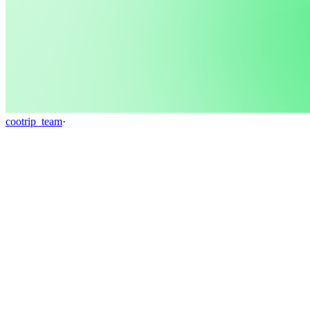
cootrip_team
·