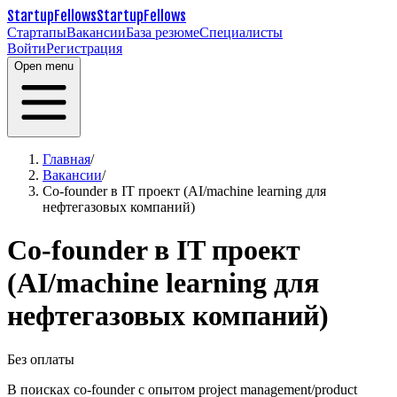
StartupFellows
StartupFellows
Стартапы
Вакансии
База резюме
Специалисты
Войти
Регистрация
Open menu
Главная
/
Вакансии
/
Co-founder в IT проект (AI/machine learning для
нефтегазовых компаний)
Co-founder в IT проект
(AI/machine learning для
нефтегазовых компаний)
Без оплаты
В поисках co-founder с опытом project management/product