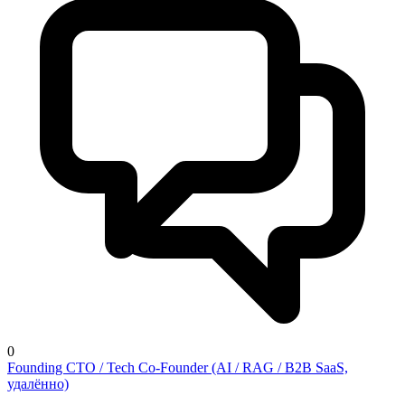
0
Founding CTO / Tech Co-Founder (AI / RAG / B2B SaaS,
удалённо)