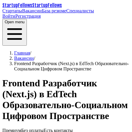
StartupFellows
StartupFellows
Стартапы
Вакансии
База резюме
Специалисты
Войти
Регистрация
Open menu
Главная
/
Вакансии
/
Frontend Разработчик (Next.js) в EdTech Образовательно-
Социальном Цифровом Пространстве
Frontend Разработчик
(Next.js) в EdTech
Образовательно-Социальном
Цифровом Пространстве
Премиум
Без оплаты
Есть контакты