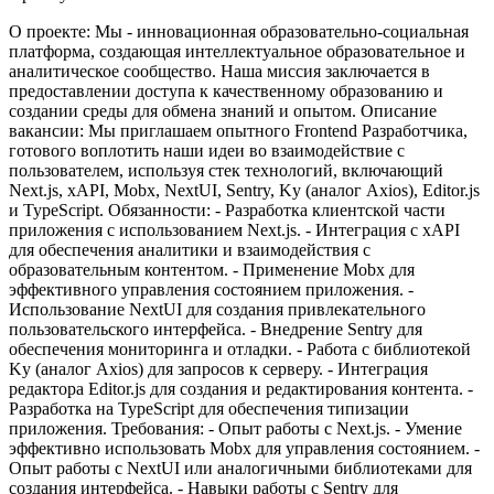
О проекте: Мы - инновационная образовательно-социальная
платформа, создающая интеллектуальное образовательное и
аналитическое сообщество. Наша миссия заключается в
предоставлении доступа к качественному образованию и
создании среды для обмена знаний и опытом.
Описание
вакансии:
Мы приглашаем опытного Frontend Разработчика,
готового воплотить наши идеи во взаимодействие с
пользователем, используя стек технологий, включающий
Next.js, xAPI, Mobx, NextUI, Sentry, Ky (аналог Axios), Editor.js
и TypeScript.
Обязанности:
- Разработка клиентской части
приложения с использованием Next.js.
- Интеграция с xAPI
для обеспечения аналитики и взаимодействия с
образовательным контентом.
- Применение Mobx для
эффективного управления состоянием приложения.
-
Использование NextUI для создания привлекательного
пользовательского интерфейса.
- Внедрение Sentry для
обеспечения мониторинга и отладки.
- Работа с библиотекой
Ky (аналог Axios) для запросов к серверу.
- Интеграция
редактора Editor.js для создания и редактирования контента.
-
Разработка на TypeScript для обеспечения типизации
приложения.
Требования:
- Опыт работы с Next.js.
- Умение
эффективно использовать Mobx для управления состоянием.
-
Опыт работы с NextUI или аналогичными библиотеками для
создания интерфейса.
- Навыки работы с Sentry для