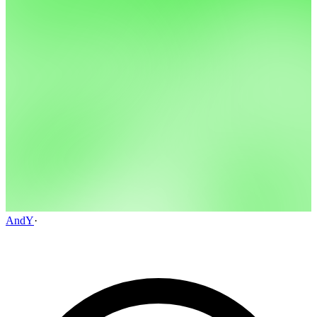
AndY
·