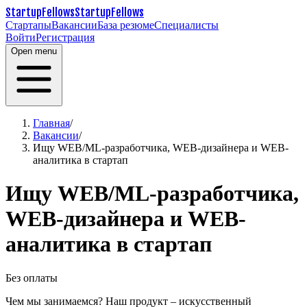
StartupFellows
StartupFellows
Стартапы
Вакансии
База резюме
Специалисты
Войти
Регистрация
Open menu
Главная
/
Вакансии
/
Ищу WEB/ML-разработчика, WEB-дизайнера и WEB-
аналитика в стартап
Ищу WEB/ML-разработчика,
WEB-дизайнера и WEB-
аналитика в стартап
Без оплаты
Чем мы занимаемся?
Наш продукт – искусственный