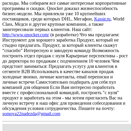
расходы.
Мы собираем все самые интересные корпоративные
программы и скидки.
Qnocker доказал жизнеспособность
бизнес-модели. Мы привлекли уже 10 крупнейших
поставщиков, среди которых DHL, Мегафон,
Kassir.ru
, World
Class, Медси и другие крупные компании, а также
заинтересовали первых клиентов.
Наш сайт:
http://www.qnocker.com/
(в разработке)
Что мы предлагаем:
Инструмент для хорошего заработка
Продукт, который не
стыдно предлагать. Продукт, за который клиенты скажут
“спасибо”
Интересную и заводную команду
Возможность
построить отдел продаж с нуля
Карьерные перспективы - рост
до директора по продажам с подчинением 10 человек
Чем
предстоит заниматься:
Предлагать услугу для клиентов в
сегменте B2B
Использовать в качестве каналов продаж
холодные звонки, личные контакты, email переписки и
личные встречи
Самостоятельно подбирать для себя пул
компаний для общения
Если Вам интересно поработать
вместе с профессиональной командой, построить "с нуля"
продукт и заработать на этом - мы хотим пригласить Вас на
личную встречу в наш офис для проведения собеседования и
обсуждения условия сотрудничества.
Пишите на почту:
somova22nadezda@gmail.com