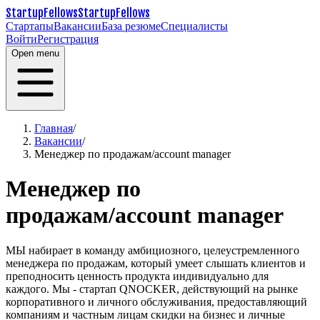
StartupFellows
StartupFellows
Стартапы
Вакансии
База резюме
Специалисты
Войти
Регистрация
Open menu
Главная
/
Вакансии
/
Менеджер по продажам/account manager
Менеджер по
продажам/account manager
МЫ набирает в команду амбициозного, целеустремленного
менеджера по продажам, который умеет слышать клиентов и
преподносить ценность продукта индивидуально для
каждого.
Мы - стартап QNOCKER, действующий на рынке
корпоративного и личного обслуживания, предоставляющий
компаниям и частным лицам скидки на бизнес и личные