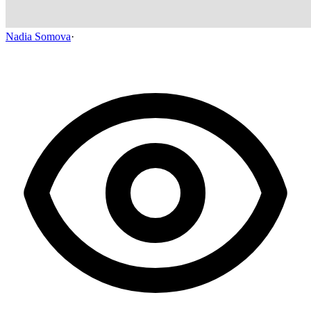
Nadia Somova
·