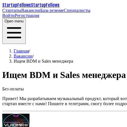
StartupFellows
StartupFellows
Стартапы
Вакансии
База резюме
Специалисты
Войти
Регистрация
Open menu
Главная
/
Вакансии
/
Ищем BDM и Sales менеджера
Ищем BDM и Sales менеджера
Без оплаты
Привет! Мы разрабатываем музыкальный продукт, который вот-в
стартап вместе с нами! Пишите в телеграмм, смогу более подро