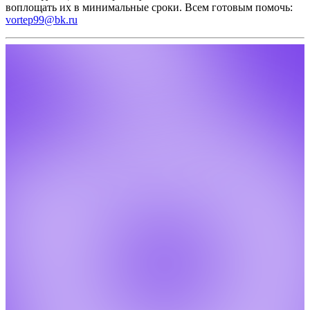
воплощать их в минимальные сроки.
Всем готовым помочь:
vortep99@bk.ru