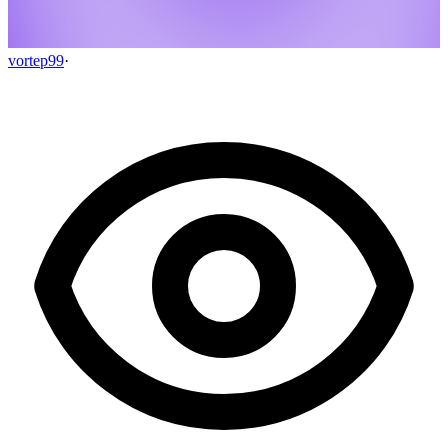
vortep99
·