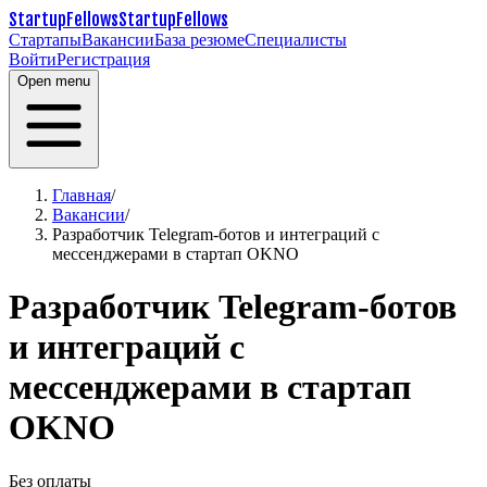
StartupFellows
StartupFellows
Стартапы
Вакансии
База резюме
Специалисты
Войти
Регистрация
Open menu
Главная
/
Вакансии
/
Разработчик Telegram-ботов и интеграций с
мессенджерами в стартап OKNO
Разработчик Telegram-ботов
и интеграций с
мессенджерами в стартап
OKNO
Без оплаты