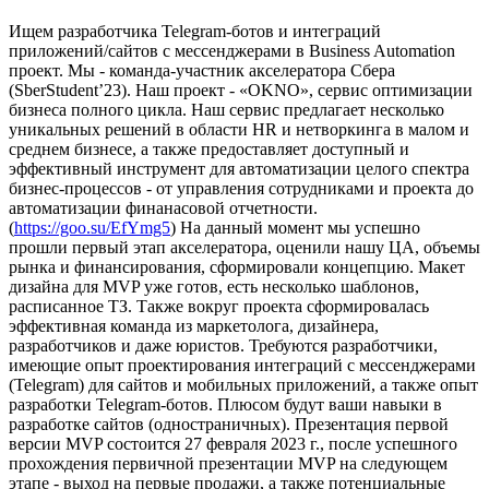
Ищем разработчика Telegram-ботов и интеграций
приложений/сайтов с мессенджерами в Business Automation
проект.
Мы - команда-участник акселератора Сбера
(SberStudent’23).
Наш проект - «OKNO», сервис оптимизации
бизнеса полного цикла. Наш сервис предлагает несколько
уникальных решений в области HR и нетворкинга в малом и
среднем бизнесе, а также предоставляет доступный и
эффективный инструмент для автоматизации целого спектра
бизнес-процессов - от управления сотрудниками и проекта до
автоматизации финанасовой отчетности.
(
https://goo.su/EfYmg5
)
На данный момент мы успешно
прошли первый этап акселератора, оценили нашу ЦА, объемы
рынка и финансирования, сформировали концепцию. Макет
дизайна для MVP уже готов, есть несколько шаблонов,
расписанное ТЗ. Также вокруг проекта сформировалась
эффективная команда из маркетолога, дизайнера,
разработчиков и даже юристов.
Требуются разработчики,
имеющие опыт проектирования интеграций с мессенджерами
(Telegram) для сайтов и мобильных приложений, а также опыт
разработки Telegram-ботов. Плюсом будут ваши навыки в
разработке сайтов (одностраничных). Презентация первой
версии MVP состоится 27 февраля 2023 г., после успешного
прохождения первичной презентации MVP на следующем
этапе - выход на первые продажи, а также потенциальные