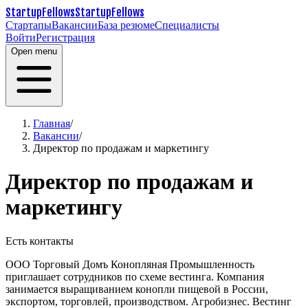
StartupFellows
StartupFellows
Стартапы
Вакансии
База резюме
Специалисты
Войти
Регистрация
Open menu
Главная
/
Вакансии
/
Директор по продажам и маркетингу
Директор по продажам и
маркетингу
Есть контакты
ООО Торговый Домъ Конопляная Промышленность
приглашает сотрудников по схеме вестинга. Компания
занимается выращиванием конопли пищевой в России,
экспортом, торговлей, производством. Агробизнес.
Вестинг