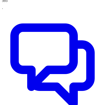
593
·