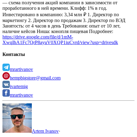
— схема получения акций компании в зависимости от
проработанного в ней времени.
Клифф: 1% в год.
Инвестировано в компанию: 3,34 млн ₽
1. Директор по
маркетингу
2. Директор по продажам
3. Директор по ВЭД
Занятость: от 4 часов в день
Требования: опыт от 10 лет,
наличие кейсов
Ниша: конопля пищевая
Подробнее:
https://drive.google.com/file/d/1mM-
XwqIhA1Fc7QrP8ayuV0XQP1iuCvrd/view?usp=drivesdk
Контакты
mrartivanov
hempbigstore@gmail.com
ivartemig
mrartivanov
Artem Ivanov
·