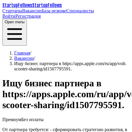
StartupFellows
StartupFellows
Стартапы
Вакансии
База резюме
Специалисты
Войти
Регистрация
Open menu
Главная
/
Вакансии
/
Ищу бизнес партнера в https://apps.apple.com/ru/app/volt-
scooter-sharing/id1507795591.
Ищу бизнес партнера в
https://apps.apple.com/ru/app/v
scooter-sharing/id1507795591.
Премиум
Без оплаты
От партнера требуется:
- сформировать стратегию развития, в