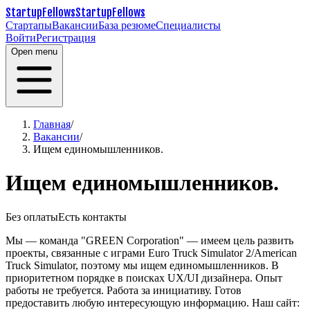
StartupFellows
StartupFellows
Стартапы
Вакансии
База резюме
Специалисты
Войти
Регистрация
Open menu
Главная
/
Вакансии
/
Ищем единомышленников.
Ищем единомышленников.
Без оплаты
Есть контакты
Мы — команда "GREEN Corporation" — имеем цель развить
проекты, связанные с играми Euro Truck Simulator 2/American
Truck Simulator, поэтому мы ищем единомышленников.
В
приоритетном порядке в поисках UX/UI дизайнера.
Опыт
работы не требуется. Работа за инициативу.
Готов
предоставить любую интересующую информацию.
Наш сайт: