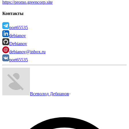
https://promo.greencorp.site
Контакты
port65535
debianov
Debianov
debianov@inbox.ru
port65535
Всеволод Дебианов
·