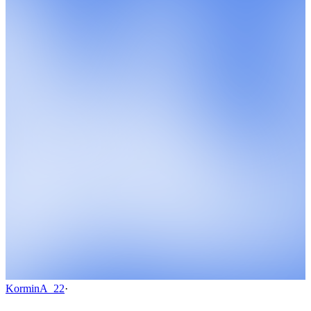
KorminA_22
·