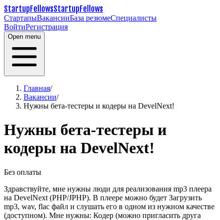
StartupFellows
StartupFellows
Стартапы
Вакансии
База резюме
Специалисты
Войти
Регистрация
Open menu
Главная
/
Вакансии
/
Нужны бета-тестеры и кодеры на DevelNext!
Нужны бета-тестеры и
кодеры на DevelNext!
Без оплаты
Здравствуйте, мне нужны люди для реализования mp3 плеера
на DevelNext (PHP/JPHP). В плеере можно будет Загрузить
mp3, wav, flac файл и слушать его в одном из нужном качестве
(доступном). Мне нужны: Кодер (можно пригласить друга