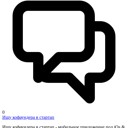
0
Ищу кофаундера в стартап
Ищу кофаундера в стартап - мобильное приложение под iOs &