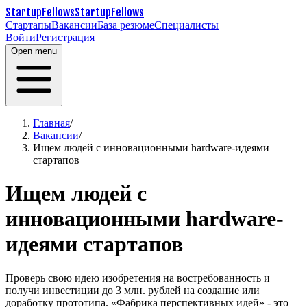
StartupFellows
StartupFellows
Стартапы
Вакансии
База резюме
Специалисты
Войти
Регистрация
Open menu
Главная
/
Вакансии
/
Ищем людей с инновационными hardware-идеями
стартапов
Ищем людей с
инновационными hardware-
идеями стартапов
Проверь свою идею изобретения на востребованность и
получи инвестиции до 3 млн. рублей на создание или
доработку прототипа.
«Фабрика перспективных идей» - это