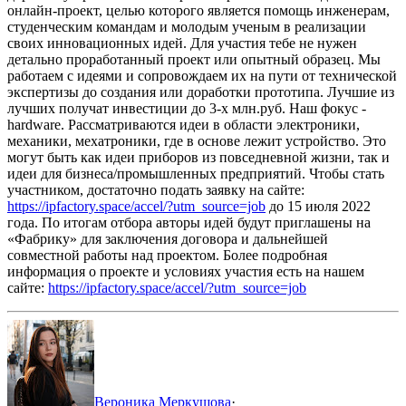
онлайн-проект, целью которого является помощь инженерам,
студенческим командам и молодым ученым в реализации
своих инновационных идей.
Для участия тебе не нужен
детально проработанный проект или опытный образец. Мы
работаем с идеями и сопровождаем их на пути от технической
экспертизы до создания или доработки прототипа. Лучшие из
лучших получат инвестиции до 3-х млн.руб.
Наш фокус -
hardware. Рассматриваются идеи в области электроники,
механики, мехатроники, где в основе лежит устройство. Это
могут быть как идеи приборов из повседневной жизни, так и
идеи для бизнеса/промышленных предприятий.
Чтобы стать
участником, достаточно подать заявку на сайте:
https://ipfactory.space/accel/?utm_source=job
до 15 июля 2022
года.
По итогам отбора авторы идей будут приглашены на
«Фабрику» для заключения договора и дальнейшей
совместной работы над проектом.
Более подробная
информация о проекте и условиях участия есть на нашем
сайте:
https://ipfactory.space/accel/?utm_source=job
Вероника Меркушова
·