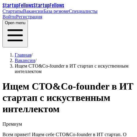
StartupFellows
StartupFellows
Стартапы
Вакансии
База резюме
Специалисты
Войти
Регистрация
Open menu
Главная
/
Вакансии
/
Ищем CTO&Co-founder в ИТ стартап с искуственным
интеллектом
Ищем CTO&Co-founder в ИТ
стартап с искуственным
интеллектом
Премиум
Всем привет! Ищем себе CTO&Co-founder в ИТ стартап. О