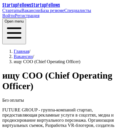
StartupFellows
StartupFellows
Стартапы
Вакансии
База резюме
Специалисты
Войти
Регистрация
Open menu
Главная
/
Вакансии
/
ищу COO (Chief Operating Officer)
ищу COO (Chief Operating
Officer)
Без оплаты
FUTURE GROUP - группа-компаний стартап,
предоставляющая рекламные услуги в соцсетях, медиа и
продюсирование виртуального персонажа. Организация
виртуальных съемок, Разработка VR-блогеров, создатель