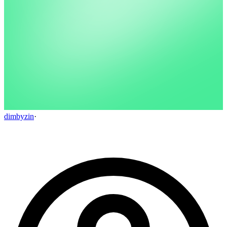
dimbyzin
·