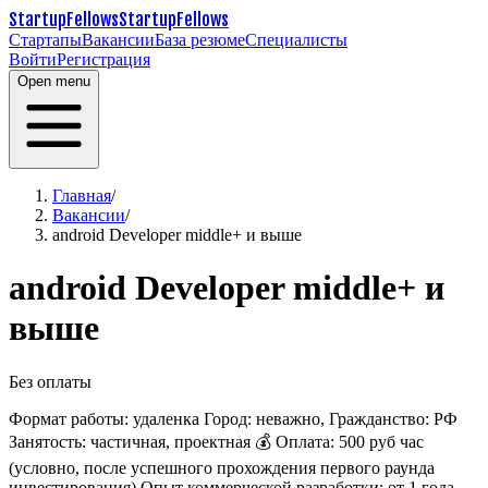
StartupFellows
StartupFellows
Стартапы
Вакансии
База резюме
Специалисты
Войти
Регистрация
Open menu
Главная
/
Вакансии
/
android Developer middle+ и выше
android Developer middle+ и
выше
Без оплаты
Формат работы: удаленка
Город: неважно, Гражданство: РФ
Занятость: частичная, проектная
💰 Оплата: 500 руб час
(условно, после успешного прохождения первого раунда
инвестирования)
Опыт коммерческой разработки: от 1 года