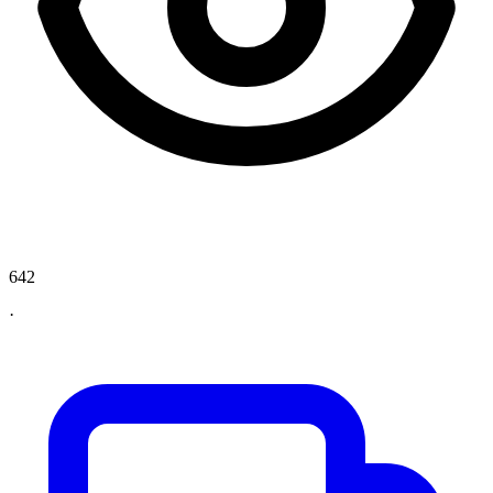
642
·