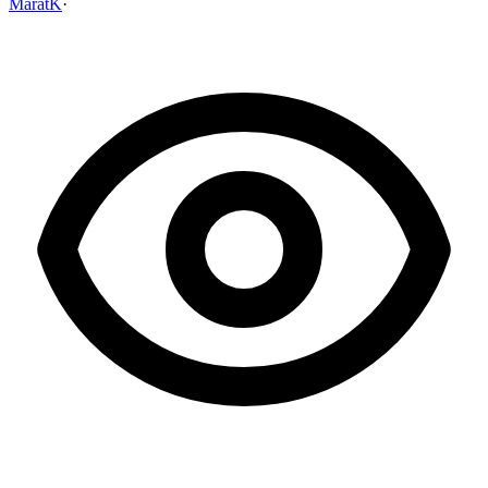
MaratK
·