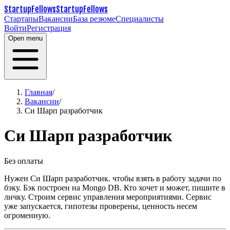
StartupFellows
StartupFellows
Стартапы
Вакансии
База резюме
Специалисты
Войти
Регистрация
Open menu
Главная
/
Вакансии
/
Си Шарп разработчик
Си Шарп разработчик
Без оплаты
Нужен Си Шарп разработчик. чтобы взять в работу задачи по
бэку. Бэк построен на Mongo DB.
Кто хочет и может, пишите в
личку.
Строим сервис управления мероприятиями. Сервис
уже запускается, гипотезы проверены, ценность несем
огроменную.