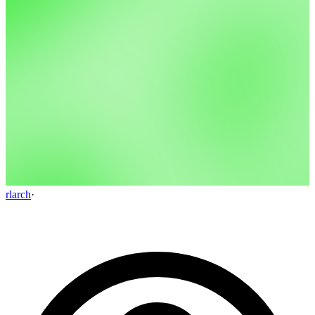
rlarch
·