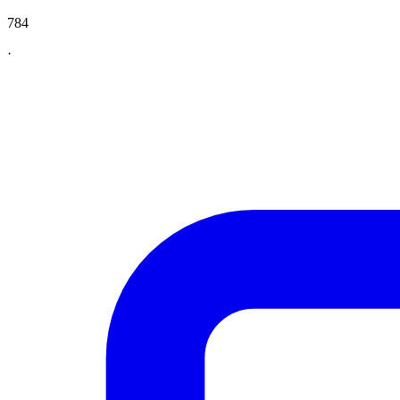
784
·