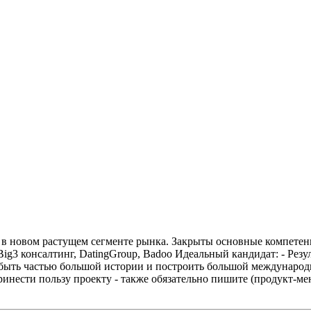
в новом растущем сегменте рынка. Закрыты основные компетенц
Big3 консалтинг, DatingGroup, Badoo
Идеальный кандидат:
- Рез
 быть частью большой истории и построить большой междунаро
принести пользу проекту - также обязательно пишите (продукт-м