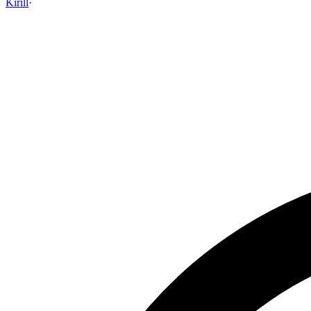
Kirill
·