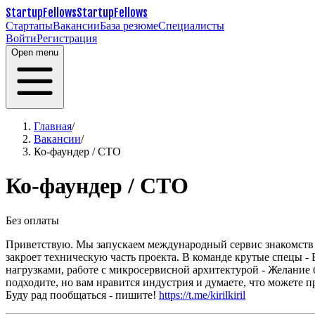
StartupFellows
StartupFellows
Стартапы
Вакансии
База резюме
Специалисты
Войти
Регистрация
Open menu
Главная
/
Вакансии
/
Ко-фаундер / СТО
Ко-фаундер / СТО
Без оплаты
Приветствую. Мы запускаем международный сервис знакомств 
закроет техническую часть проекта. В команде крутые спецы - 
нагрузками, работе с микросервисной архитектурой
- Желание
подходите, но вам нравится индустрия и думаете, что можете 
Буду рад пообщаться - пишите!
https://t.me/kirilkiril