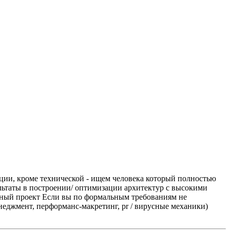
ии, кроме технической - ищем человека который полностью
ультаты в построении/ оптимизации архитектур с высокими
дный проект
Если вы по формальным требованиям не
енеджмент, перформанс-макретинг, pr / вирусные механики)