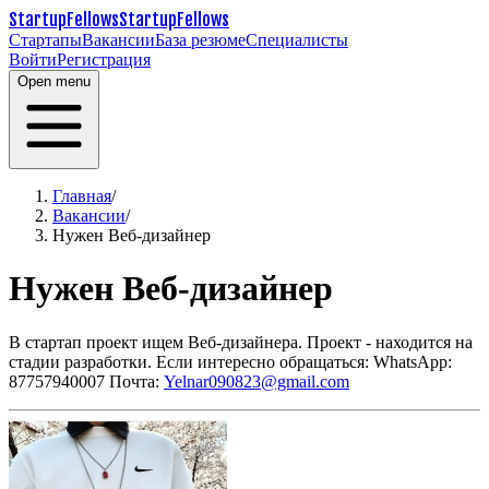
StartupFellows
StartupFellows
Стартапы
Вакансии
База резюме
Специалисты
Войти
Регистрация
Open menu
Главная
/
Вакансии
/
Нужен Веб-дизайнер
Нужен Веб-дизайнер
В стартап проект ищем Веб-дизайнера. Проект - находится на
стадии разработки. Если интересно обращаться:
WhatsApp:
87757940007
Почта:
Yelnar090823@gmail.com