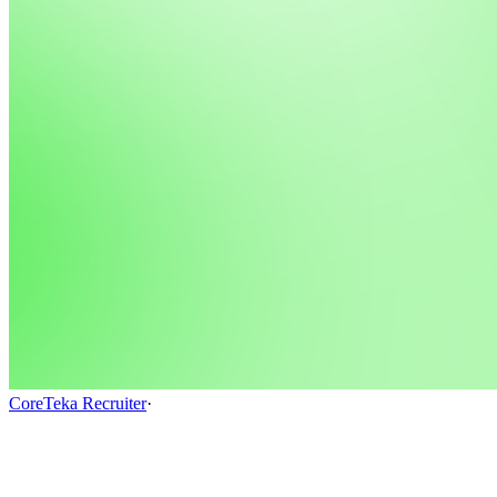
CoreTeka Recruiter
·