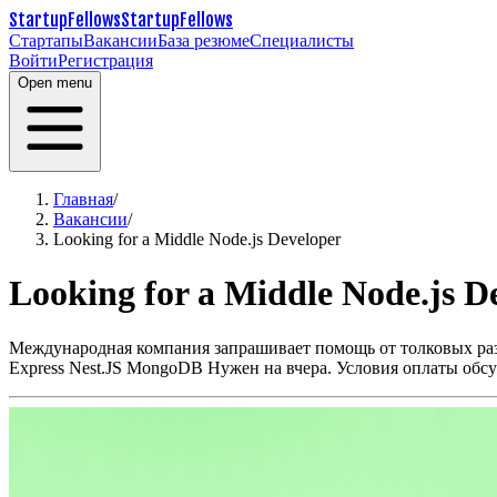
StartupFellows
StartupFellows
Стартапы
Вакансии
База резюме
Специалисты
Войти
Регистрация
Open menu
Главная
/
Вакансии
/
Looking for a Middle Node.js Developer
Looking for a Middle Node.js D
Международная компания запрашивает помощь от толковых раз
Express
Nest.JS
MongoDB
Нужен на вчера. Условия оплаты обсу