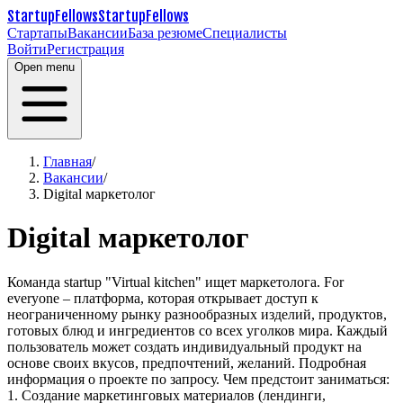
StartupFellows
StartupFellows
Стартапы
Вакансии
База резюме
Специалисты
Войти
Регистрация
Open menu
Главная
/
Вакансии
/
Digital маркетолог
Digital маркетолог
Команда startup "Virtual kitchen" ищет маркетолога.
For
everyone – платформа, которая открывает доступ к
неограниченному рынку
разнообразных изделий, продуктов,
готовых блюд и ингредиентов со всех уголков
мира. Каждый
пользователь может создать индивидуальный продукт на
основе
своих вкусов, предпочтений, желаний. Подробная
информация о проекте по запросу.
Чем предстоит заниматься:
1. Создание маркетинговых материалов (лендинги,