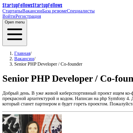
StartupFellows
StartupFellows
Стартапы
Вакансии
База резюме
Специалисты
Войти
Регистрация
Open menu
Главная
/
Вакансии
/
Senior PHP Developer / Co-founder
Senior PHP Developer / Co-fou
Добрый день.
В уже живой киберспортивный проект ищем ко-фа
прекрасной архитектурой и кодом.
Написан на php Symfony 4.
который станет партнером и будет гореть проектом.
Пожалуйста