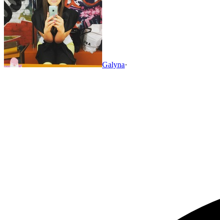
Galyna
·