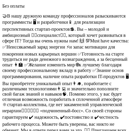
Без оплаты
🤝В нашу дружную команду профессионалов разыскиваются
программисты 🖥 и разработчики📱 для реализации
перспективных стартап-проектов💲. Вы – молодой и
амбициозный 🙋‍♀️специалист🙋‍♂️, который хочет развиваться в
сфере IT? Тогда вы очень нужны нам! 🙌
💯Must have качества:
✅Неиссякаемый заряд энергии ⚡️и запас мотивации для
покорения новых карьерных вершин
✅Готовность на старте
трудиться не ради денежного вознаграждения, а за бесценный
опыт 👩‍🏫
✅Желание изменить мир 🌐к лучшему благодаря
своему профессиональному вкладу в работу
✅Знание основ
программирования, наличие опыта разработки IT-продуктов 🖥
Вы приобретете уникальный опыт👨‍🎓, поработаете с
различными технологиями👨‍💻 и значительно пополните
свой багаж знаний и навыков🧠. Помимо этого, у вас будет
отличная возможность поработать в сплоченной атмосфере
🔆стартап-коллектива, где нет закаменелой управленческой
иерархии🙅‍♂️🙅‍♂️🙅‍♂️ «подчиненный-босс».
Со своей стороны
гарантируем ✔️ надежность, ✔️постоянство и ✔️честность
рабочего процесса. Можете быть уверены, вас никто не
обманет. Мы в ответе перед вами за это. 💁‍♂️
Приглашаем всех