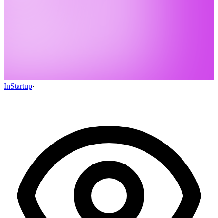
InStartup
·