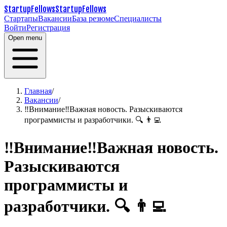
StartupFellows
StartupFellows
Стартапы
Вакансии
База резюме
Специалисты
Войти
Регистрация
Open menu
Главная
/
Вакансии
/
‼️Внимание‼️Важная новость. Разыскиваются
программисты и разработчики. 🔍 👨‍💻
‼️Внимание‼️Важная новость.
Разыскиваются
программисты и
разработчики. 🔍 👨‍💻