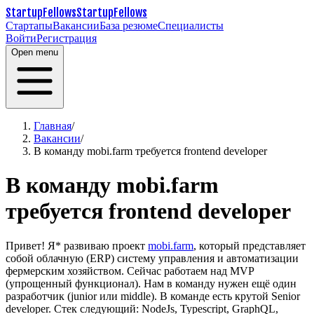
StartupFellows
StartupFellows
Стартапы
Вакансии
База резюме
Специалисты
Войти
Регистрация
Open menu
Главная
/
Вакансии
/
В команду mobi.farm требуется frontend developer
В команду mobi.farm
требуется frontend developer
Привет!
Я* развиваю проект
mobi.farm
, который представляет
собой облачную (ERP) систему управления и автоматизации
фермерским хозяйством.
Сейчас работаем над MVP
(упрощенный функционал).
Нам в команду нужен ещё один
разработчик (junior или middle). В команде есть крутой Senior
developer.
Стек следующий: NodeJs, Typescript, GraphQL,