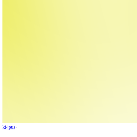
ki4pus
·