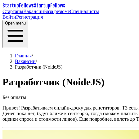
StartupFellows
StartupFellows
Стартапы
Вакансии
База резюме
Специалисты
Войти
Регистрация
Open menu
Главная
/
Вакансии
/
Разработчик (NoideJS)
Разработчик (NoideJS)
Без оплаты
Привет! Разрабатываем онлайн-доску для репетиторов. ТЗ есть
Денег пока нет, будут ближе к сентябрю, тогда сможем платит
оценки спроса и стоимости лидов). Еще подробнее, вплоть до Т