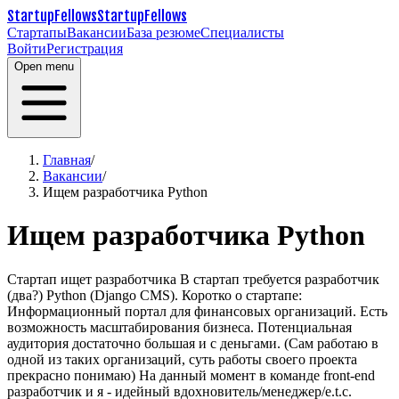
StartupFellows
StartupFellows
Стартапы
Вакансии
База резюме
Специалисты
Войти
Регистрация
Open menu
Главная
/
Вакансии
/
Ищем разработчика Python
Ищем разработчика Python
Стартап ищет разработчика В стартап требуется разработчик
(два?) Python (Django CMS).
Коротко о стартапе:
Информационный портал для финансовых организаций. Есть
возможность масштабирования бизнеса. Потенциальная
аудитория достаточно большая и с деньгами. (Сам работаю в
одной из таких организаций, суть работы своего проекта
прекрасно понимаю)
На данный момент в команде front-end
разработчик и я - идейный вдохновитель/менеджер/e.t.c.