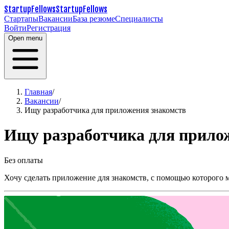
StartupFellows
StartupFellows
Стартапы
Вакансии
База резюме
Специалисты
Войти
Регистрация
Open menu
Главная
/
Вакансии
/
Ищу разработчика для приложения знакомств
Ищу разработчика для прило
Без оплаты
Хочу сделать приложение для знакомств, с помощью которого м