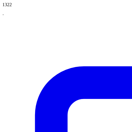
1322
·