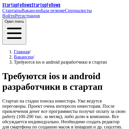
StartupFellows
StartupFellows
Стартапы
Вакансии
База резюме
Специалисты
Войти
Регистрация
Open menu
Главная
/
Вакансии
/
Требуются ios и android разработчики в стартап
Требуются ios и android
разработчики в стартап
Стартап на стадии поиска инвестора. Уже ведутся
переговоры. Проект очень интересен инвесторам. После
привлечения денег все программисты получат оплату за свою
работу (100-200 тыс. за месяц), либо долю в компании. Все
обсуждается индивидуально.
Необходимо создать редактор
для смартфона по созданию масок в instagram и др. соцсетях.