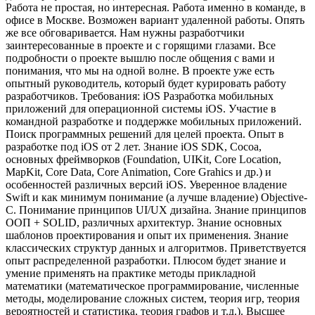
Работа не простая, но интересная. Работа именно в команде, в
офисе в Москве. Возможен вариант удаленной работы. Опять
же все обговаривается.
Нам нужны разработчики
заинтересованные в проекте и с горящими глазами. Все
подробности о проекте вышлю после общения с вами и
понимания, что мы на одной волне.
В проекте уже есть
опытный руководитель, который будет курировать работу
разработчиков.
Требования:
iOS
Разработка мобильных
приложений для операционной системы iOS. Участие в
командной разработке и поддержке мобильных приложений.
Поиск программных решений для целей проекта.
Опыт в
разработке под iOS от 2 лет. Знание iOS SDK, Cocoa,
основных фреймворков (Foundation, UIKit, Core Location,
MapKit, Core Data, Core Animation, Core Grahics и др.) и
особенностей различных версий iOS.
Уверенное владение
Swift и как минимум понимание (а лучше владение) Objective-
C. Понимание принципов UI/UX дизайна. Знание принципов
ООП + SOLID, различных архитектур. Знание основных
шаблонов проектирования и опыт их применения. Знание
классических структур данных и алгоритмов. Приветствуется
опыт распределенной разработки.
Плюсом будет знание и
умение применять на практике методы прикладной
математики (математическое программирование, численные
методы, моделирование сложных систем, теория игр, теория
вероятностей и статистика, теория графов и т.д.).
Высшее