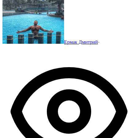
Ермак Дмитрий
·