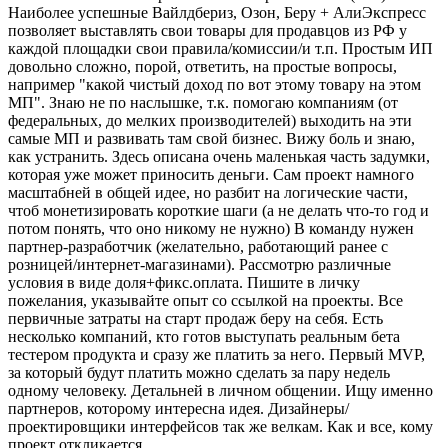
Наиболее успешные Вайлдбериз, Озон, Беру + АлиЭкспресс
позволяет выставлять свои товары для продавцов из РФ
у
каждой площадки свои правила/комиссии/и т.п. Простым ИП
довольно сложно, порой, ответить, на простые вопросы,
например "какой чистый доход по вот этому товару на этом
МП". Знаю не по наслышке, т.к. помогаю компаниям (от
федеральных, до мелких производителей) выходить на эти
самые МП и развивать там свой бизнес. Вижу боль и знаю,
как устранить.
Здесь описана очень маленькая часть задумки,
которая уже может приносить деньги. Сам проект намного
масштабней в общей идее, но разбит на логические части,
чтоб монетизировать короткие шаги (а не делать что-то год и
потом понять, что оно никому не нужно)
В команду нужен
партнер-разработчик (желательно, работающий ранее с
розницей/интернет-магазинами). Рассмотрю различные
условия в виде доля+фикс.оплата. Пишите в личку
пожелания, указывайте опыт со ссылкой на проекты. Все
первичные затраты на старт продаж беру на себя. Есть
несколько компаний, кто готов выступать реальным бета
тестером продукта и сразу же платить за него. Первый MVP,
за который будут платить можно сделать за пару недель
одному человеку. Детальней в личном общении. Ищу именно
партнеров, которому интересна идея.
Дизайнеры/
проектировщики интерфейсов так же велкам. Как и все, кому
проект откликается.