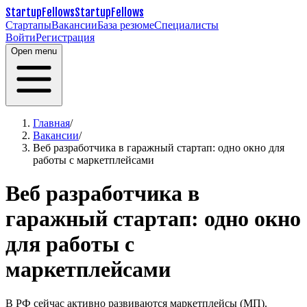
StartupFellows
StartupFellows
Стартапы
Вакансии
База резюме
Специалисты
Войти
Регистрация
Open menu
Главная
/
Вакансии
/
Веб разработчика в гаражный стартап: одно окно для
работы с маркетплейсами
Веб разработчика в
гаражный стартап: одно окно
для работы с
маркетплейсами
В РФ сейчас активно развиваются маркетплейсы (МП).