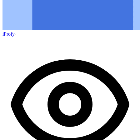
iProfy
·