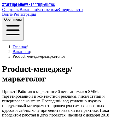
StartupFellows
StartupFellows
Стартапы
Вакансии
База резюме
Специалисты
Войти
Регистрация
Open menu
Главная
/
Вакансии
/
Product-менеджер/маркетолог
Product-менеджер/
маркетолог
Привет!
Работал в маркетинге 6 лет: занимался SMM,
таргетированной и контекстной рекламы, писал статьи и
генерировал контент.
Последний год усиленно изучаю
продуктовый менеджмент: прошел ряд самых известных
курсов и сейчас хочу применить навыки на практике. Пока
продактом работал в двух проектах, начиная с декабря 2018