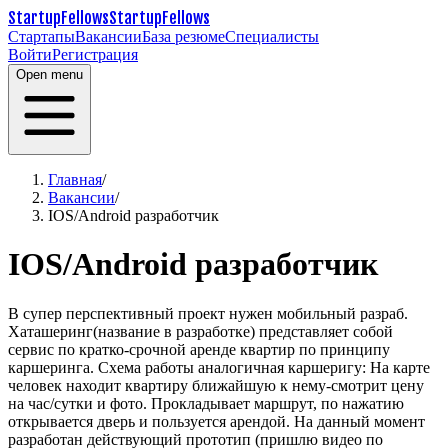
StartupFellows
StartupFellows
Стартапы
Вакансии
База резюме
Специалисты
Войти
Регистрация
Open menu
Главная
/
Вакансии
/
IOS/Android разработчик
IOS/Android разработчик
В супер перспективный проект нужен мобильный разраб.
Хаташеринг(название в разработке) представляет собой
сервис по кратко-срочной аренде квартир по принципу
каршеринга. Схема работы аналогичная каршеригу: На карте
человек находит квартиру ближайшую к нему-смотрит цену
на час/сутки и фото. Прокладывает маршрут, по нажатию
открывается дверь и пользуется арендой. На данный момент
разработан действующий прототип (пришлю видео по