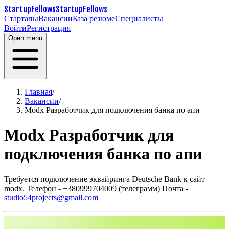
StartupFellows
StartupFellows
Стартапы
Вакансии
База резюме
Специалисты
Войти
Регистрация
Open menu
Главная
/
Вакансии
/
Modx Разработчик для подключения банка по апи
Modx Разработчик для
подключения банка по апи
Требуется подключение эквайринга Deutsche Bank к сайт
modx.
Телефон - +380999704009 (телеграмм)
Почта -
studio54projects@gmail.com