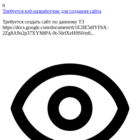
0
Требуется вэб-разработчик для создания сайта
Требуется создать сайт по данному ТЗ
https://docs.google.com/document/d/1E2IE5dfYFbX-
2Zg8A9o2p37XYMtPA-9t-56rlXeH9S0/edi...